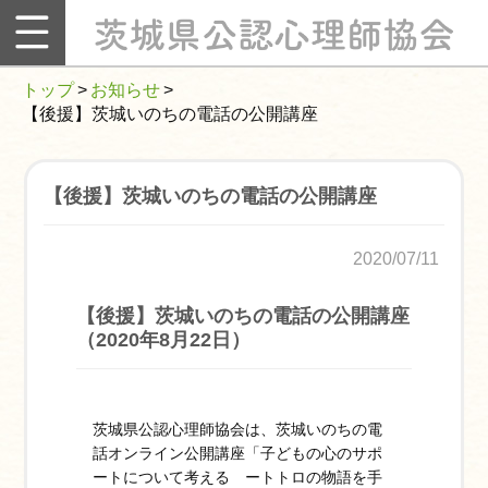
総
合
案
トップ
>
お知らせ
>
内
【後援】茨城いのちの電話の公開講座
ホ
ー
ム
【後援】茨城いのちの電話の公開講座
当
会
2020/07/11
に
つ
【後援】茨城いのちの電話の公開講座
い
（2020年8月22日）
て
入
会
案
茨城県公認心理師協会は、茨城いのちの電
内
話オンライン公開講座「子どもの心のサポ
ートについて考える ートトロの物語を手
会