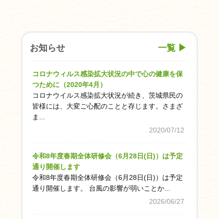
依
頼
受
付
お知らせ
一覧 ▶
フ
ォ
ー
コロナウィルス感染拡大状況の中で心の健康を保
ム
つために（2020年4月）
コロナウイルス感染拡大状況が続き、茨城県民の
研
皆様には、大変ご心配のことと存じます。さまざ
修
ま...
会
2020/07/12
情
報
配
令和8年度春期全体研修会（6月28日(日)）は予定
信
通り開催します
依
令和8年度春期全体研修会（6月28日(日)）は予定
頼
通り開催します。 台風の影響が弱いことか...
フ
2026/06/27
ォ
ー