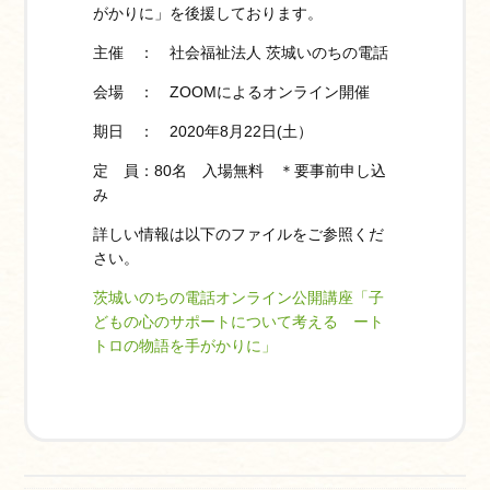
がかりに」を後援しております。
員
専
主催 ： 社会福祉法人 茨城いのちの電話
用
会場 ： ZOOMによるオンライン開催
ペ
ー
期日 ： 2020年8月22日(土）
ジ
へ
定 員：80名 入場無料 ＊要事前申し込
み
お
問
詳しい情報は以下のファイルをご参照くだ
い
さい。
合
茨城いのちの電話オンライン公開講座「子
わ
どもの心のサポートについて考える ート
せ
トロの物語を手がかりに」
求
人
情
報
配
信