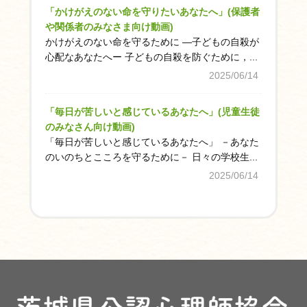
「かけがえのない命を守りたいあなたへ」(保護者
ム
や関係者のみなさま向け動画)
最
かけがえのない命を守るために ―子どもの自殺が
新
心配なあなたへー 子どもの自殺を防ぐために，...
情
2025/06/14
報
お
「毎日が苦しいと感じているあなたへ」(児童生徒
知
のみなさん向け動画)
ら
「毎日が苦しいと感じているあなたへ」 －あなた
せ
のいのちとこころを守るために－ 日々の学校生...
(54)
2025/06/14
会
員
向
け
(35)
各
種
情