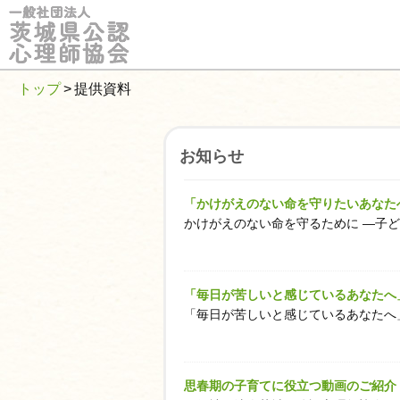
総
合
案
内
トップ
>
提供資料
ホ
ー
ム
お知らせ
当
会
「かけがえのない命を守りたいあなた
に
かけがえのない命を守るために ―子ど
つ
い
て
「毎日が苦しいと感じているあなたへ
入
「毎日が苦しいと感じているあなたへ」
会
案
内
思春期の子育てに役立つ動画のご紹介
会