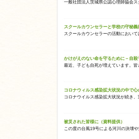
一般社団法人茨城県公認心理師協会スク
員
専
用
ペ
スクールカウンセラーと学校の守秘義
ー
スクールカウンセラーの活動においては
ジ
へ
お
かけがえのない命を守るために－自殺
問
最近、子ども自死が増えています。皆さ
い
合
わ
コロナウィルス感染拡大状況の中で心の
せ
コロナウイルス感染拡大状況が続き、茨
求
人
情
被災された皆様に（資料提供）
報
この度の台風19号による河川の決壊や
配
信